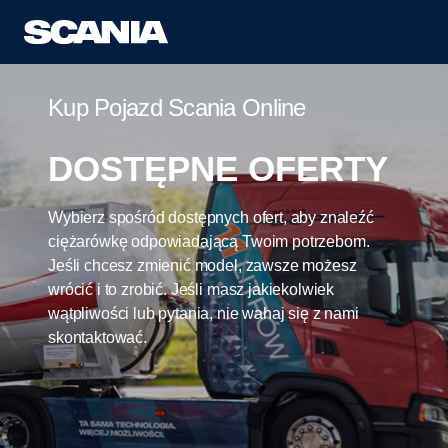
Kup Pojazd Scania Online
DOSTĘPNE OFERTY
Wybierz spośród dostępnych ofert, aby znaleźć
ciężarówkę odpowiadającą Twoim potrzebom.
Jeśli chcesz zmienić model, zawsze możesz
wrócić i to zrobić. Jeśli masz jakiekolwiek
wątpliwości lub pytania, nie wahaj się z nami
skontaktować.