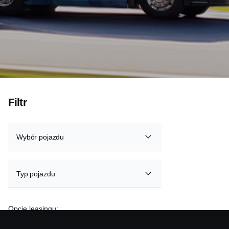
Filtr
Opcje leasingu:
Leasing operacyjny z gwarancją odkupu RVG