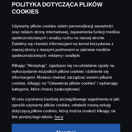
Leasing operacyjny
POLITYKA DOTYCZĄCA PLIKÓW
COOKIES
Leasing operacyjny z
Więcej
informacji
Używamy plików cookies celem personalizacji zawartości
gwarancją odkupu RVG
oraz reklam strony internetowej, zapewnienia funkcji mediów
społecznościowych i analizy ruchu na naszej stronie.
Dzielimy się również informacjami na temat korzystania z
Silnik Scania Super 11
naszej strony z naszymi partnerami w zakresie mediów
społecznościowych, reklamy i analityki.
Ta sama moc – różne zastosowania. Od transportu
Klikając "Akceptuję", zgadzasz się na udzielenie zgody na
regionalnego po operacje specjalistyczne, Super 11
wykorzystanie wszystkich plików cookies i dzielenie się
został zaprojektowany z myślą o wszechstronności i
informacjami. Możesz również zarządzać swoimi plikami
cookies, klikając na "Ustawienia plików cookies" i wybierając
precyzji.
kategorie, które chcesz zaakceptować.
W celu uzyskania bardziej szczegółowego wyjaśnienia w jaki
Znajdź właściwy
sposób używamy plików cookies, odwiedź naszą sekcję
dotyczącą plików cookies, którą można znaleźć klikając na
pojazd
link poniżej tego tekstu.
here
Odkryj konfigurację Scania najlepiej